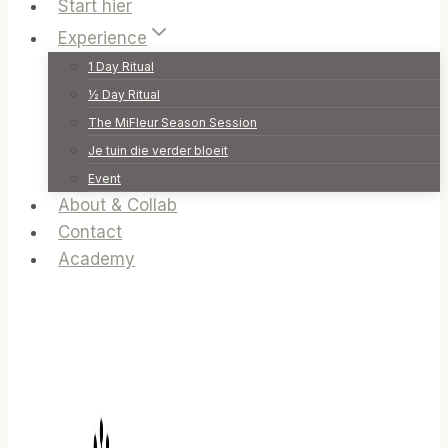
Start hier
Experience
1 Day Ritual
½ Day Ritual
The MiFleur Season Session
Je tuin die verder bloeit
Event
About & Collab
Contact
Academy